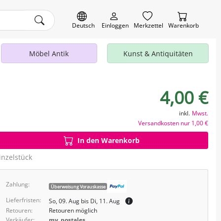
Deutsch
Einloggen
Merkzettel
Warenkorb
Möbel Antik
Kunst & Antiquitäten
4,00 €
inkl.
Mwst.
Versandkosten nur 1,00 €
In den Warenkorb
inzelstück
Zahlung:
Überweisung Vorauskasse
Lieferfristen:
So, 09. Aug bis Di, 11. Aug
Retouren:
Retouren möglich
Verkäufer:
my_postales