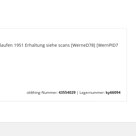
gelaufen 1951 Erhaltung siehe scans [WerneD78] [WernPID7
oldthing-Nummer:
43554029
|
Lagernummer:
ky66094