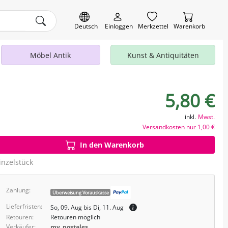
Deutsch
Einloggen
Merkzettel
Warenkorb
Möbel Antik
Kunst & Antiquitäten
5,80 €
inkl.
Mwst.
Versandkosten nur 1,00 €
In den Warenkorb
inzelstück
Zahlung:
Überweisung Vorauskasse
Lieferfristen:
So, 09. Aug bis Di, 11. Aug
Retouren:
Retouren möglich
Verkäufer:
my_postales