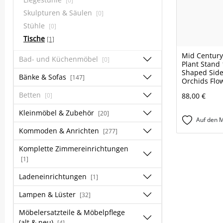
[0]
Skulpturen & Säulen
[0]
Stühle
[0]
Tische
[1]
Mid Centur
Bad- und Küchenmöbel
[0]
Plant Stand
Shaped Side
Bänke & Sofas
[147]
Orchids Flow
Betten
[0]
88,00 €
Kleinmöbel & Zubehör
[20]
Auf den M
Kommoden & Anrichten
[277]
Komplette Zimmereinrichtungen
[1]
Ladeneinrichtungen
[1]
Lampen & Lüster
[32]
Möbelersatzteile & Möbelpflege
(alt & neu)
[4]