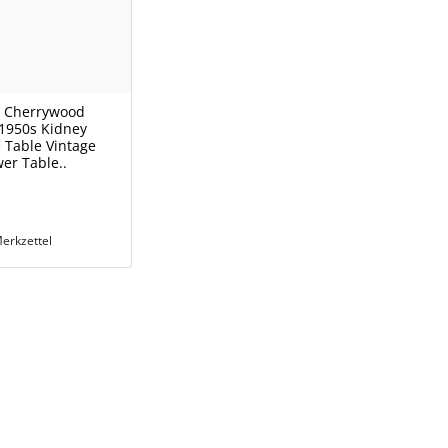
y Cherrywood
 1950s Kidney
 Table Vintage
er Table..
erkzettel