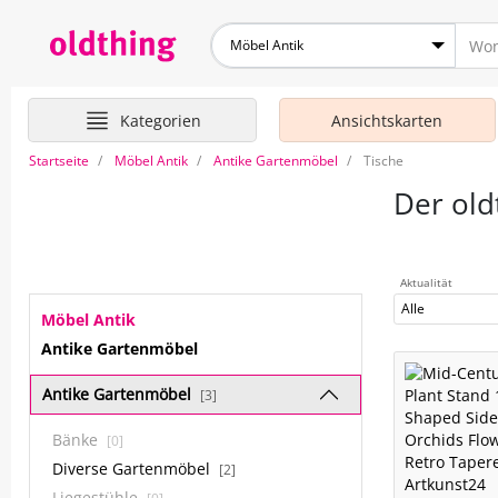
Möbel Antik
Kategorien
Ansichtskarten
Startseite
Möbel Antik
Antike Gartenmöbel
Tische
Der old
Aktualität
Alle
Möbel Antik
Antike Gartenmöbel
Antike Gartenmöbel
[3]
Bänke
[0]
Diverse Gartenmöbel
[2]
Liegestühle