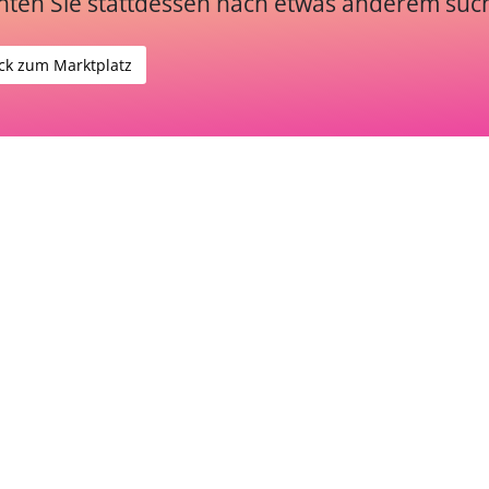
ten Sie stattdessen nach etwas anderem suc
ck zum Marktplatz