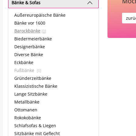
Möch
Bänke & Sofas
Außereuropäische Bänke
zurü
Bänke vor 1600
Barockbänke
[0]
Biedermeierbänke
Designerbänke
Diverse Bänke
Eckbänke
Fußbänke
[0]
Gründerzeitbänke
Klassizistische Bänke
Lange Sitzbänke
Metallbänke
Ottomanen
Rokokobänke
Schlafsofas & Liegen
Sitzbänke mit Geflecht