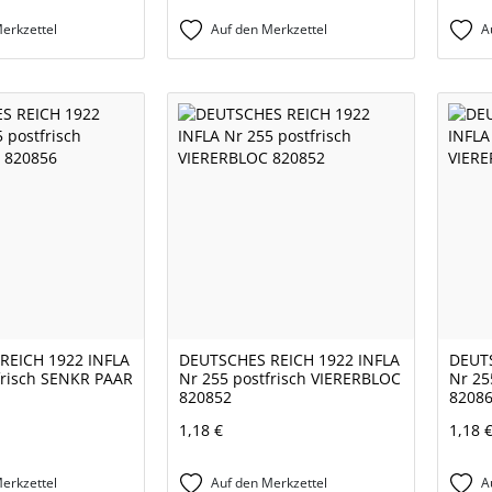
erkzettel
Auf den Merkzettel
A
REICH 1922 INFLA
DEUTSCHES REICH 1922 INFLA
DEUTS
frisch SENKR PAAR
Nr 255 postfrisch VIERERBLOC
Nr 25
820852
8208
1,18 €
1,18 
erkzettel
Auf den Merkzettel
A