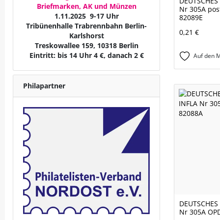
DEUTSCHES 
Briefmarken, AK und Münzen
Nr 305A pos
1.11.2025 9-17 Uhr
82089E
Tribünenhalle Trabrennbahn Berlin-
0,21 €
Karlshorst
Treskowallee 159, 10318 Berlin
Eintritt: bis 14 Uhr 4 €, danach 2 €
Auf den M
Philapartner
DEUTSCHES 
Nr 305A OPD