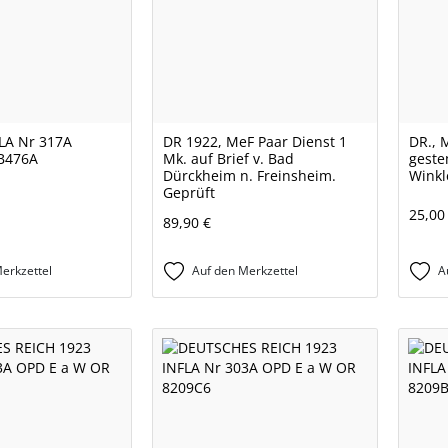
LA Nr 317A
DR 1922, MeF Paar Dienst 1
DR., M
6B476A
Mk. auf Brief v. Bad
geste
Dürckheim n. Freinsheim.
Winkl
Geprüft
25,00
89,90 €
erkzettel
Auf den Merkzettel
A