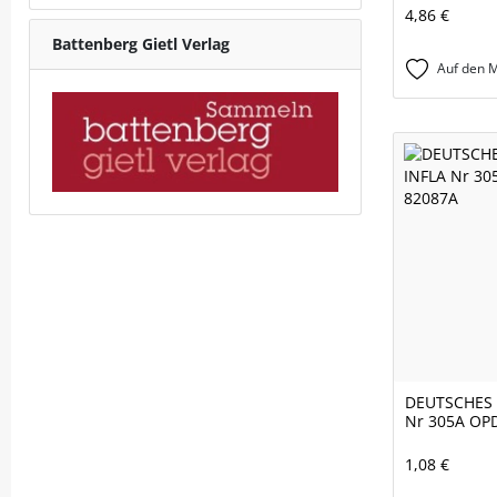
4,86 €
Battenberg Gietl Verlag
Auf den M
DEUTSCHES 
Nr 305A OPD
1,08 €