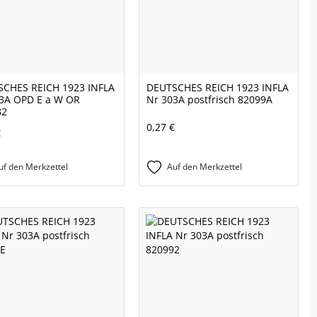
CHES REICH 1923 INFLA
DEUTSCHES REICH 1923 INFLA
3A OPD E a W OR
Nr 303A postfrisch 82099A
B2
0,27 €
€
uf den Merkzettel
Auf den Merkzettel