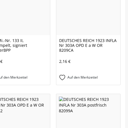
i.-Nr. 133 II,
DEUTSCHES REICH 1923 INFLA
mpelt, signiert
Nr 303A OPD E a W OR
erBPP
8209CA
 €
2,16 €
uf den Merkzettel
Auf den Merkzettel