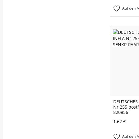
Auf den M
DEUTSCHES 
Nr 255 post
820856
1,62 €
Auf den M