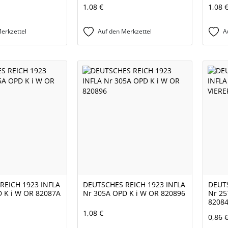
1,08 €
1,08 
erkzettel
Auf den Merkzettel
A
REICH 1923 INFLA
DEUTSCHES REICH 1923 INFLA
DEUTS
 K i W OR 82087A
Nr 305A OPD K i W OR 820896
Nr 25
8208
1,08 €
0,86 