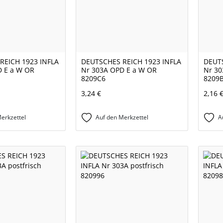
REICH 1923 INFLA
DEUTSCHES REICH 1923 INFLA
DEUTS
D E a W OR
Nr 303A OPD E a W OR
Nr 30
8209C6
8209
3,24 €
2,16 
erkzettel
Auf den Merkzettel
A