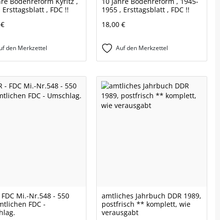
hre Bodenreform Kyritz ,
10 Jahre Bodenreform , 1945-
 Ersttagsblatt , FDC !!
1955 , Ersttagsblatt , FDC !!
 €
18,00 €
uf den Merkzettel
Auf den Merkzettel
 FDC Mi.-Nr.548 - 550
amtliches Jahrbuch DDR 1989,
mtlichen FDC -
postfrisch ** komplett, wie
lag.
verausgabt