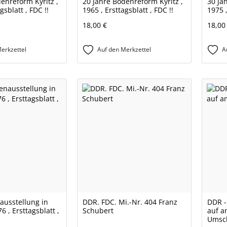
enreform Kyritz ,
20 Jahre Bodenreform Kyritz ,
30 Ja
gsblatt , FDC !!
1965 , Ersttagsblatt , FDC !!
1975 ,
18,00 €
18,00
erkzettel
Auf den Merkzettel
A
ausstellung in
DDR. FDC. Mi.-Nr. 404 Franz
DDR -
6 , Ersttagsblatt ,
Schubert
auf a
Umsch