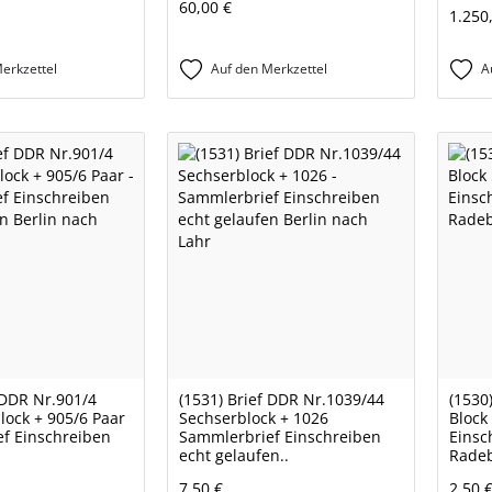
60,00 €
1.250
erkzettel
Auf den Merkzettel
A
 DDR Nr.901/4
(1531) Brief DDR Nr.1039/44
(1530
lock + 905/6 Paar
Sechserblock + 1026
Block
f Einschreiben
Sammlerbrief Einschreiben
Einsc
echt gelaufen..
Radeb
7,50 €
2,50 