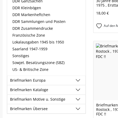
30 Jahre Bod
DDR Ganzsachen
1975 , Erstta
DDR Kleinbögen
18,00 €
DDR Markenheftchen
DDR Sammlungen und Posten
Auf den M
DDR Zusammendrucke
Französische Zone
Lokalausgaben 1945 bis 1950
Saarland 1947-1959
Sonstiges
Sowjet. Besatzungszone (SBZ)
US- & Britische Zone
Briefmarken Europa
Briefmarken Kataloge
Briefmarken Motive u. Sonstige
Briefmarken
Briefmarken Übersee
Rostock , 197
FDC !!