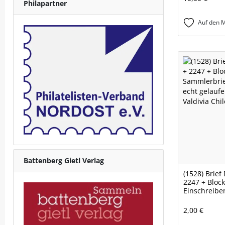
Philapartner
Auf den M
Battenberg Gietl Verlag
(1528) Brief
2247 + Bloc
Einschreiben
2,00 €