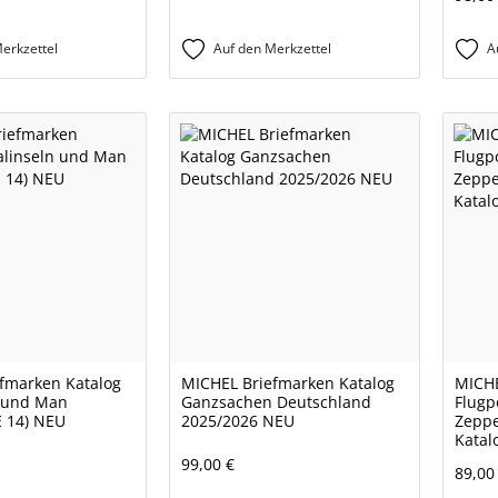
erkzettel
Auf den Merkzettel
A
fmarken Katalog
MICHEL Briefmarken Katalog
MICHE
n und Man
Ganzsachen Deutschland
Flugp
E 14) NEU
2025/2026 NEU
Zeppe
Katal
99,00 €
89,00