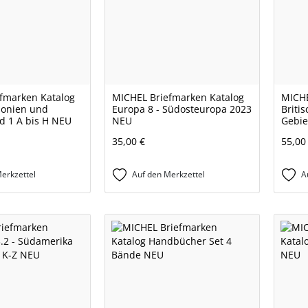
fmarken Katalog
MICHEL Briefmarken Katalog
MICHE
olonien und
Europa 8 - Südosteuropa 2023
Briti
d 1 A bis H NEU
NEU
Gebie
35,00 €
55,00
erkzettel
Auf den Merkzettel
A