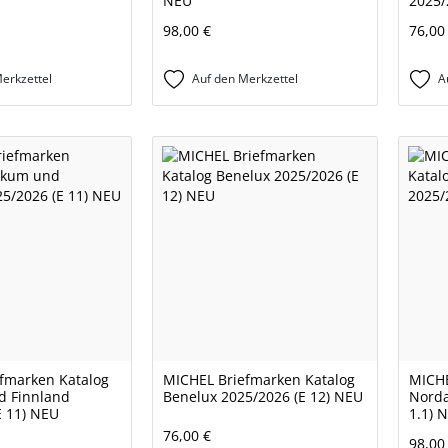
NEU
2025/
98,00 €
76,00
erkzettel
Auf den Merkzettel
A
fmarken Katalog
MICHEL Briefmarken Katalog
MICHE
d Finnland
Benelux 2025/2026 (E 12) NEU
Norda
E 11) NEU
1.1) 
76,00 €
98,00