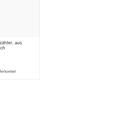
zähler, aus
ach
erkzettel