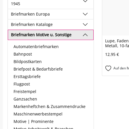
1945
Briefmarken Europa
Briefmarken Kataloge
Briefmarken Motive u. Sonstige
Lupe, Faden
Metall, 10-f
Automatenbriefmarken
Bahnpost
12,95 €
Bildpostkarten
Auf den M
Briefpost & Bedarfsbriefe
Ersttagsbriefe
Flugpost
Freistempel
Ganzsachen
Markenheftchen & Zusammendrucke
Maschinenwerbestempel
Motive | Prominente
Motive Arbeitswelt & Branchen