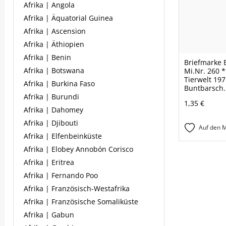
Afrika | Angola
Afrika | Äquatorial Guinea
Afrika | Ascension
Afrika | Äthiopien
Afrika | Benin
Briefmarke 
Afrika | Botswana
Mi.Nr. 260 
Tierwelt 19
Afrika | Burkina Faso
Buntbarsch.
Afrika | Burundi
1,35 €
Afrika | Dahomey
Afrika | Djibouti
Auf den M
Afrika | Elfenbeinküste
Afrika | Elobey Annobón Corisco
Afrika | Eritrea
Afrika | Fernando Poo
Afrika | Französisch-Westafrika
Afrika | Französische Somaliküste
Afrika | Gabun