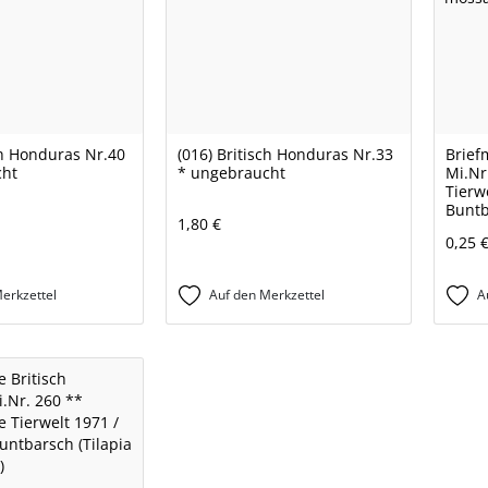
ch Honduras Nr.40
(016) Britisch Honduras Nr.33
Brief
cht
* ungebraucht
Mi.Nr
Tierw
Buntb
1,80 €
0,25 
erkzettel
Auf den Merkzettel
A