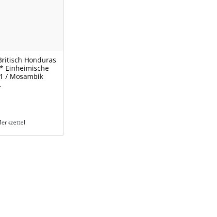
Britisch Honduras
** Einheimische
71 / Mosambik
.
erkzettel