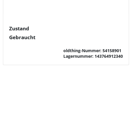
Zustand
Gebraucht
oldthing-Nummer:
54158901
Lagernummer:
143764912340
Lieferfristen
Versandkosten Sammeln & Seltenes,
Münzen, Medaillen & Edelmetalle,
Papiergeld, Notgeld & Wertpapiere
gestaffelt nach Menge
Versandkosten Uhren & Schmuck,
Armbanduhren gestaffelt nach Bestellwert