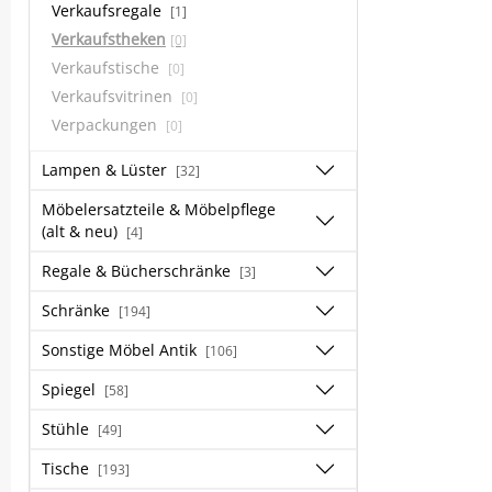
Verkaufsregale
[1]
Verkaufstheken
[0]
Verkaufstische
[0]
Verkaufsvitrinen
[0]
Verpackungen
[0]
Lampen & Lüster
[32]
Möbelersatzteile & Möbelpflege
(alt & neu)
[4]
Regale & Bücherschränke
[3]
Schränke
[194]
Sonstige Möbel Antik
[106]
Spiegel
[58]
Stühle
[49]
Tische
[193]