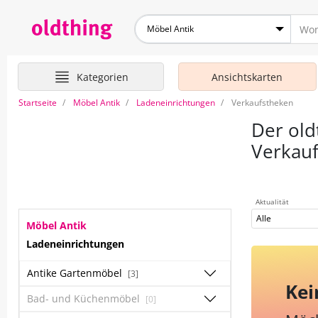
Möbel Antik
Kategorien
Ansichtskarten
Startseite
Möbel Antik
Ladeneinrichtungen
Verkaufstheken
Der old
Verkau
Aktualität
Alle
Möbel Antik
Ladeneinrichtungen
Antike Gartenmöbel
[3]
Kei
Bad- und Küchenmöbel
[0]