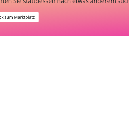
ten Sie stattdessen nach etwas anderem suc
ck zum Marktplatz