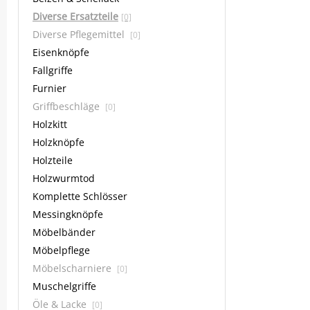
Diverse Ersatzteile
[0]
Diverse Pflegemittel
[0]
Eisenknöpfe
Fallgriffe
Furnier
Griffbeschläge
[0]
Holzkitt
Holzknöpfe
Holzteile
Holzwurmtod
Komplette Schlösser
Messingknöpfe
Möbelbänder
Möbelpflege
Möbelscharniere
[0]
Muschelgriffe
Öle & Lacke
[0]