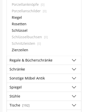
Porzellanknöpfe
[0]
Porzellanschilder
[0]
Riegel
Rosetten
Schlüssel
Schlüsselbuchsen
[0]
Schnitzleisten
[0]
Zierzeilen
Regale & Bücherschränke
Schränke
Sonstige Möbel Antik
Spiegel
Stühle
Tische
[192]