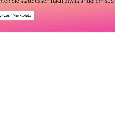
ten Sie stattdessen nach etwas anderem suc
ck zum Marktplatz