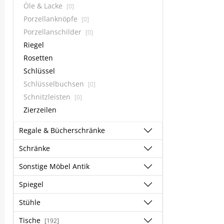
Öle & Lacke
[0]
Porzellanknöpfe
[0]
Porzellanschilder
[0]
Riegel
Rosetten
Schlüssel
Schlüsselbuchsen
[0]
Schnitzleisten
[0]
Zierzeilen
Regale & Bücherschränke
Schränke
Sonstige Möbel Antik
Spiegel
Stühle
Tische
[192]