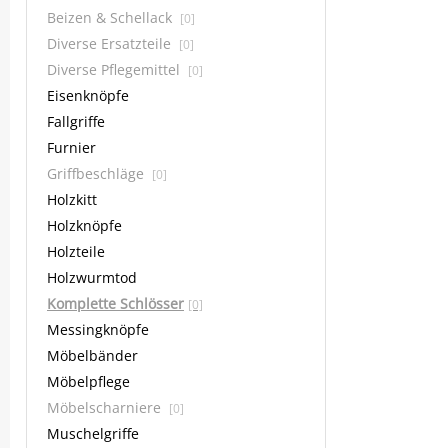
Beizen & Schellack
[0]
Diverse Ersatzteile
[0]
Diverse Pflegemittel
[0]
Eisenknöpfe
Fallgriffe
Furnier
Griffbeschläge
[0]
Holzkitt
Holzknöpfe
Holzteile
Holzwurmtod
Komplette Schlösser
[0]
Messingknöpfe
Möbelbänder
Möbelpflege
Möbelscharniere
[0]
Muschelgriffe