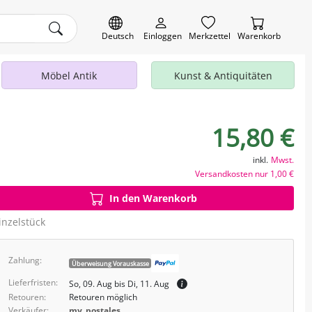
Deutsch
Einloggen
Merkzettel
Warenkorb
Möbel Antik
Kunst & Antiquitäten
15,80 €
inkl.
Mwst.
Versandkosten nur 1,00 €
In den Warenkorb
inzelstück
Zahlung:
Überweisung Vorauskasse
Lieferfristen:
So, 09. Aug bis Di, 11. Aug
Retouren:
Retouren möglich
Verkäufer:
my_postales