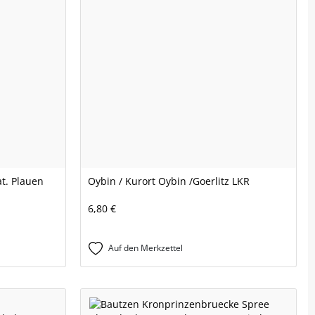
at. Plauen
Oybin / Kurort Oybin /Goerlitz LKR
6,80 €
Auf den Merkzettel