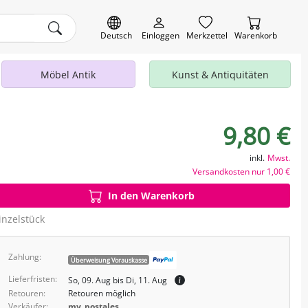
Deutsch
Einloggen
Merkzettel
Warenkorb
Möbel Antik
Kunst & Antiquitäten
9,80 €
inkl.
Mwst.
Versandkosten nur 1,00 €
In den Warenkorb
inzelstück
Zahlung:
Überweisung Vorauskasse
Lieferfristen:
So, 09. Aug bis Di, 11. Aug
Retouren:
Retouren möglich
Verkäufer:
my_postales