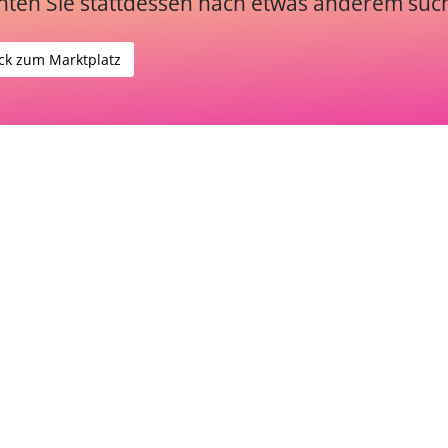
ten Sie stattdessen nach etwas anderem suc
ck zum Marktplatz