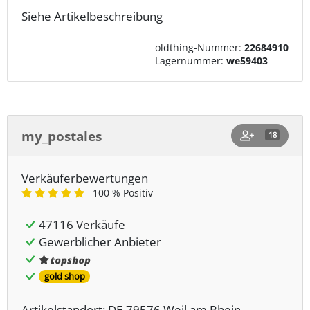
Siehe Artikelbeschreibung
oldthing-Nummer:
22684910
Lagernummer:
we59403
my_postales
18
Verkäuferbewertungen
100 % Positiv
47116 Verkäufe
Gewerblicher Anbieter
gold shop
Artikelstandort: DE-79576 Weil am Rhein