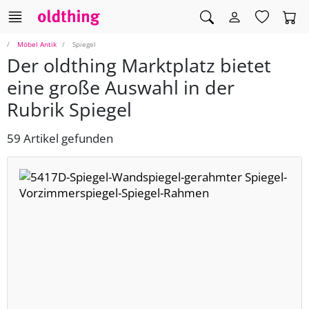
Möbel Antik
Spiegel
Der oldthing Marktplatz bietet
eine große Auswahl in der
Rubrik Spiegel
59 Artikel gefunden