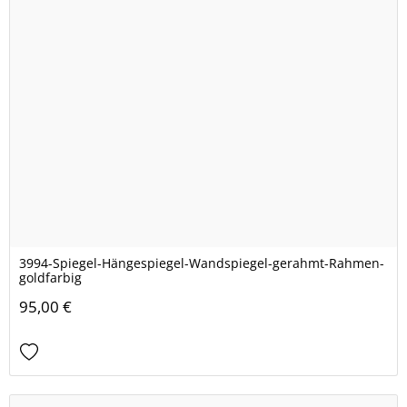
3994-Spiegel-Hängespiegel-Wandspiegel-gerahmt-Rahmen-
goldfarbig
95,00 €