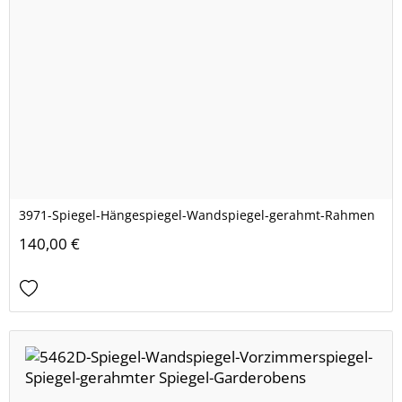
3971-Spiegel-Hängespiegel-Wandspiegel-gerahmt-Rahmen
140,00 €