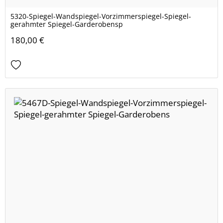
5320-Spiegel-Wandspiegel-Vorzimmerspiegel-Spiegel-
gerahmter Spiegel-Garderobensp
180,00 €