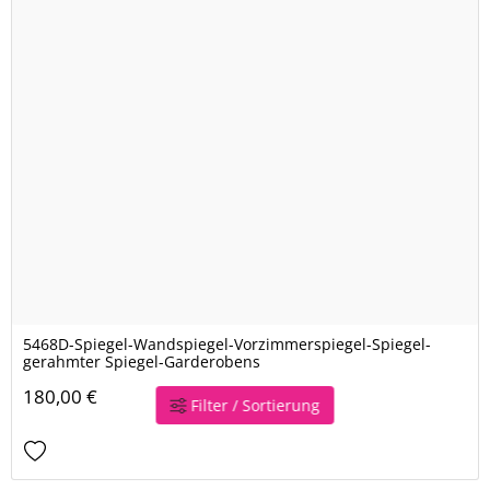
5468D-Spiegel-Wandspiegel-Vorzimmerspiegel-Spiegel-
gerahmter Spiegel-Garderobens
180,00 €
Filter / Sortierung