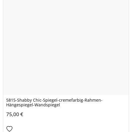
5815-Shabby Chic-Spiegel-cremefarbig-Rahmen-
Hängespiegel-Wandspiegel
75,00 €