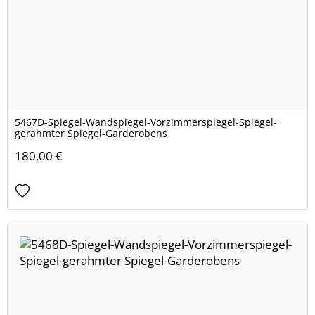
5467D-Spiegel-Wandspiegel-Vorzimmerspiegel-Spiegel-
gerahmter Spiegel-Garderobens
180,00 €