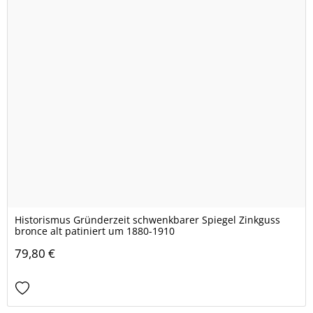
Historismus Gründerzeit schwenkbarer Spiegel Zinkguss
bronce alt patiniert um 1880-1910
79,80 €