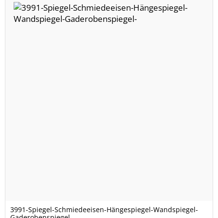
3991-Spiegel-Schmiedeeisen-Hängespiegel-Wandspiegel-
Gaderobenspiegel-