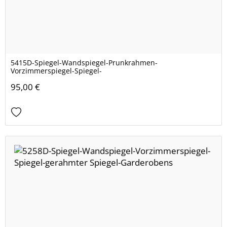
5415D-Spiegel-Wandspiegel-Prunkrahmen-
Vorzimmerspiegel-Spiegel-
95,00 €