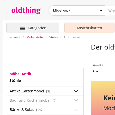
Möbel Antik
Kategorien
Ansichtskarten
Startseite
Möbel Antik
Stühle
Drehhocker
Der old
Aktualität
Alle
Möbel Antik
Stühle
Antike Gartenmöbel
[3]
Kei
Bad- und Küchenmöbel
[0]
Möch
Bänke & Sofas
[147]