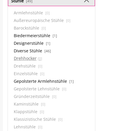
Stühle
[49]
Armlehnstühle
[0]
Außereuropäische Stühle
[0]
Barockstühle
[0]
Biedermeierstühle
[1]
Designerstühle
[1]
Diverse Stühle
[46]
Drehhocker
[0]
Drehstühle
[0]
Einzelstühle
[0]
Gepolsterte Armlehnstühle
[1]
Gepolsterte Lehnstühle
[0]
Gründerzeitstühle
[0]
Kaminstühle
[0]
Klappstühle
[0]
Klassizistische Stühle
[0]
Lehnstühle
[0]