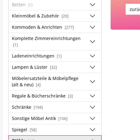
Betten
[0]
zurü
Kleinmöbel & Zubehör
[20]
Kommoden & Anrichten
[277]
Komplette Zimmereinrichtungen
[1]
Ladeneinrichtungen
[1]
Lampen & Lüster
[32]
Möbelersatzteile & Möbelpflege
(alt & neu)
[4]
Regale & Bücherschränke
[3]
Schränke
[194]
Sonstige Möbel Antik
[106]
Spiegel
[58]