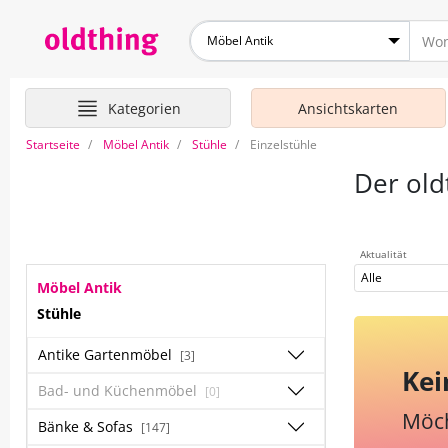
Möbel Antik
Kategorien
Ansichtskarten
Startseite
Möbel Antik
Stühle
Einzelstühle
Der old
Aktualität
Alle
Möbel Antik
Stühle
Antike Gartenmöbel
[3]
Kei
Bad- und Küchenmöbel
[0]
Möch
Bänke & Sofas
[147]