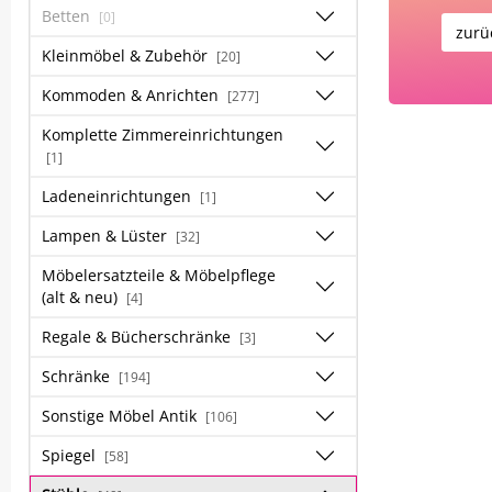
Betten
[0]
zurü
Kleinmöbel & Zubehör
[20]
Kommoden & Anrichten
[277]
Komplette Zimmereinrichtungen
[1]
Ladeneinrichtungen
[1]
Lampen & Lüster
[32]
Möbelersatzteile & Möbelpflege
(alt & neu)
[4]
Regale & Bücherschränke
[3]
Schränke
[194]
Sonstige Möbel Antik
[106]
Spiegel
[58]