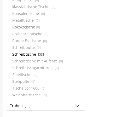
[0]
klassizistische Tische
[0]
Konsolentische
[0]
Metalltische
[0]
Rokokotische
[0]
Rollschreibtische
[0]
Runde Esstische
[0]
Schreibpulte
[0]
Schreibtische
[53]
Schreibtische mit Aufsatz
[0]
Schreibtischgarnituren
[0]
Spieltische
[0]
Stehpulte
[0]
Tische vor 1600
[0]
Weichholztische
[0]
Truhen
[13]