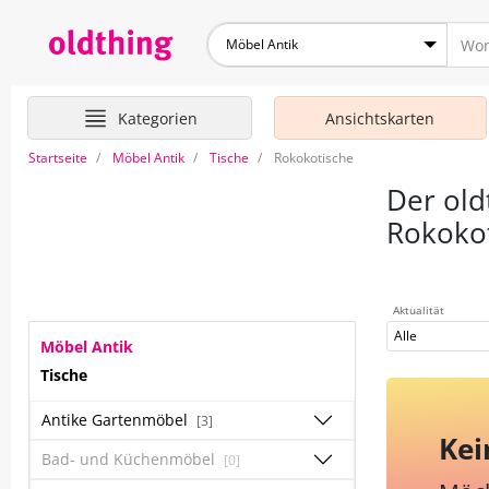
Möbel Antik
Kategorien
Ansichtskarten
Startseite
Möbel Antik
Tische
Rokokotische
Der old
Rokoko
Aktualität
Alle
Möbel Antik
Tische
Antike Gartenmöbel
[3]
Kei
Bad- und Küchenmöbel
[0]