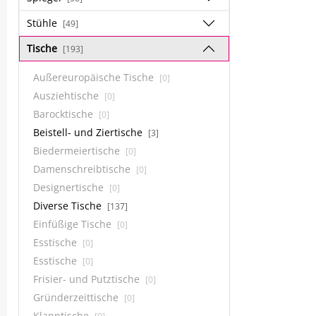
Stühle
[49]
Tische
[193]
Außereuropäische Tische
[0]
Ausziehtische
[0]
Barocktische
[0]
Beistell- und Ziertische
[3]
Biedermeiertische
[0]
Damenschreibtische
[0]
Designertische
[0]
Diverse Tische
[137]
Einfüßige Tische
[0]
Esstische
[0]
Esstische
[0]
Frisier- und Putztische
[0]
Gründerzeittische
[0]
Klapptische