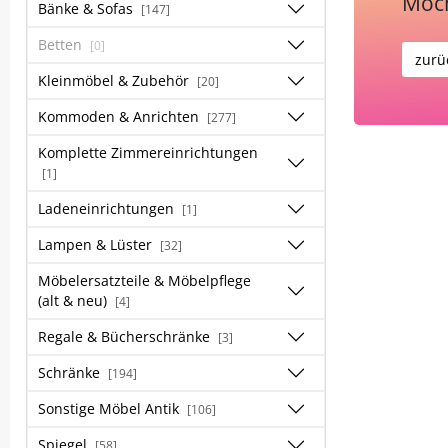
Möch
Bänke & Sofas
[147]
Betten
[0]
zurü
Kleinmöbel & Zubehör
[20]
Kommoden & Anrichten
[277]
Komplette Zimmereinrichtungen
[1]
Ladeneinrichtungen
[1]
Lampen & Lüster
[32]
Möbelersatzteile & Möbelpflege
(alt & neu)
[4]
Regale & Bücherschränke
[3]
Schränke
[194]
Sonstige Möbel Antik
[106]
Spiegel
[58]