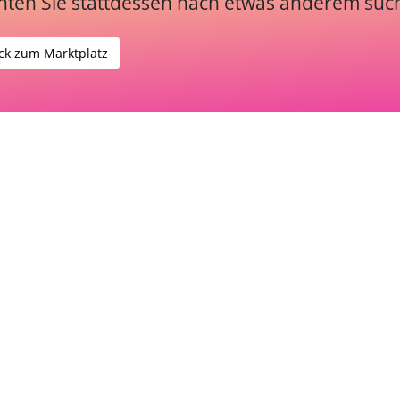
ten Sie stattdessen nach etwas anderem suc
ck zum Marktplatz