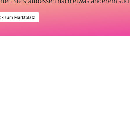
ten Sie stattdessen nach etwas anderem suc
ck zum Marktplatz