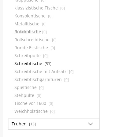
[0]
klassizistische Tische
[0]
Konsolentische
[0]
Metalltische
[0]
Rokokotische
[0]
Rollschreibtische
[0]
Runde Esstische
[0]
Schreibpulte
[0]
Schreibtische
[53]
Schreibtische mit Aufsatz
[0]
Schreibtischgarnituren
[0]
Spieltische
[0]
Stehpulte
[0]
Tische vor 1600
[0]
Weichholztische
[0]
Truhen
[13]