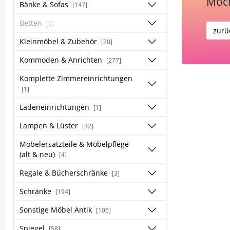
Möch
Bänke & Sofas
[147]
Betten
[0]
zurü
Kleinmöbel & Zubehör
[20]
Kommoden & Anrichten
[277]
Komplette Zimmereinrichtungen
[1]
Ladeneinrichtungen
[1]
Lampen & Lüster
[32]
Möbelersatzteile & Möbelpflege
(alt & neu)
[4]
Regale & Bücherschränke
[3]
Schränke
[194]
Sonstige Möbel Antik
[106]
Spiegel
[58]