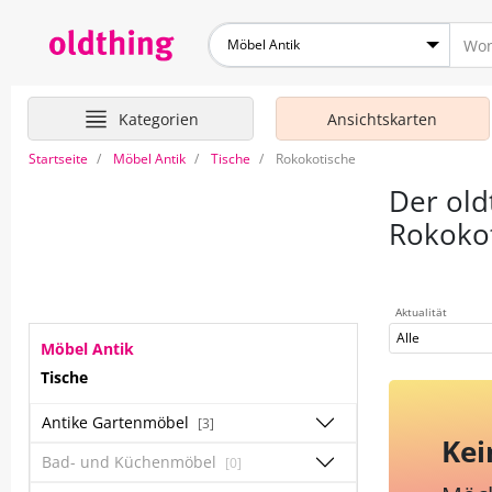
Möbel Antik
Kategorien
Ansichtskarten
Startseite
Möbel Antik
Tische
Rokokotische
Der old
Rokoko
Aktualität
Alle
Möbel Antik
Tische
Antike Gartenmöbel
[3]
Kei
Bad- und Küchenmöbel
[0]