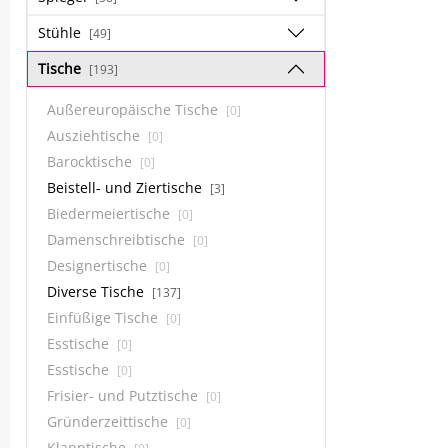
Stühle
[49]
Tische
[193]
Außereuropäische Tische
[0]
Ausziehtische
[0]
Barocktische
[0]
Beistell- und Ziertische
[3]
Biedermeiertische
[0]
Damenschreibtische
[0]
Designertische
[0]
Diverse Tische
[137]
Einfüßige Tische
[0]
Esstische
[0]
Esstische
[0]
Frisier- und Putztische
[0]
Gründerzeittische
[0]
Klapptische