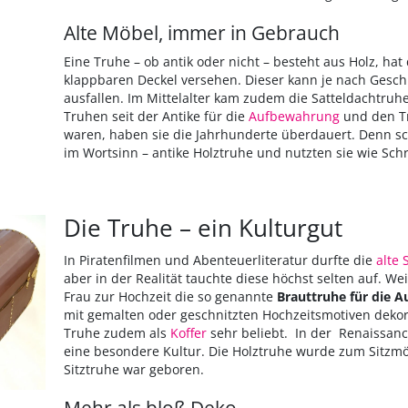
Alte Möbel, immer in Gebrauch
Eine Truhe – ob antik oder nicht – besteht aus Holz, ha
klappbaren Deckel versehen. Dieser kann je nach Gesc
ausfallen. Im Mittelalter kam zudem die Satteldachtruhe
Truhen seit der Antike für die
Aufbewahrung
und den Tr
waren, haben sie die Jahrhunderte überdauert. Denn sc
im Wortsinn – antike Holztruhe und nutzten sie wie Sch
Die Truhe – ein Kulturgut
In Piratenfilmen und Abenteuerliteratur durfte die
alte 
aber in der Realität tauchte diese höchst selten auf. Wei
Frau zur Hochzeit die so genannte
Brauttruhe für die A
mit gemalten oder geschnitzten Hochzeitsmotiven dekori
Truhe zudem als
Koffer
sehr beliebt. In der Renaissance
eine besondere Kultur. Die Holztruhe wurde zum Sitzm
Sitztruhe war geboren.