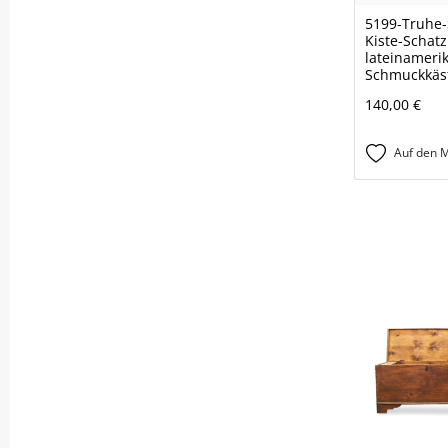
5199-Truhe-
Kiste-Schatz
lateinameri
Schmuckkäs
140,00 €
Auf den M