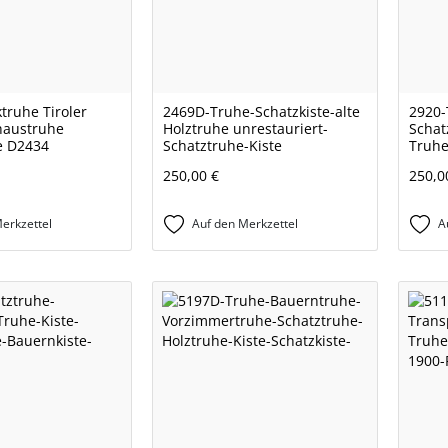
truhe Tiroler
2469D-Truhe-Schatzkiste-alte
2920-
haustruhe
Holztruhe unrestauriert-
Schat
e D2434
Schatztruhe-Kiste
Truhe
250,00 €
250,0
erkzettel
Auf den Merkzettel
A