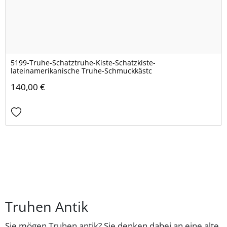
5199-Truhe-Schatztruhe-Kiste-Schatzkiste-
lateinamerikanische Truhe-Schmuckkästc
140,00 €
Truhen Antik
Sie mögen Truhen antik? Sie denken dabei an eine alte