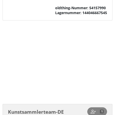
oldthing-Nummer:
54157990
Lagernummer:
144046667545
Lieferfristen
Versandkosten Sammeln & Seltenes,
Münzen, Medaillen & Edelmetalle,
Papiergeld, Notgeld & Wertpapiere
gestaffelt nach Menge
Versandkosten Uhren & Schmuck,
Armbanduhren gestaffelt nach Bestellwert
Versandzonen anzeigen
Kunstsammlerteam-DE
1