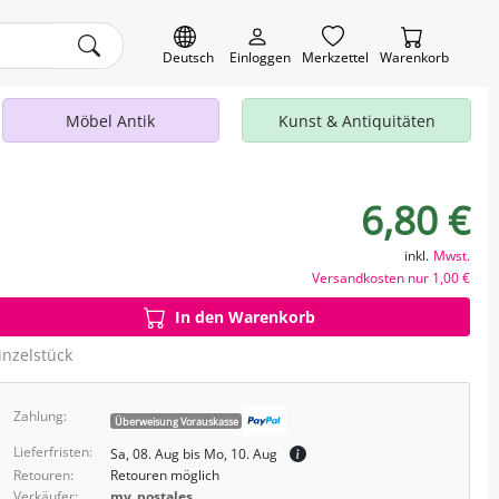
Deutsch
Einloggen
Merkzettel
Warenkorb
Möbel Antik
Kunst & Antiquitäten
6,80 €
inkl.
Mwst.
Versandkosten nur 1,00 €
In den Warenkorb
inzelstück
Zahlung:
Überweisung Vorauskasse
Lieferfristen:
Sa, 08. Aug bis Mo, 10. Aug
Retouren:
Retouren möglich
Verkäufer:
my_postales