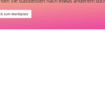
ten Sie stattdessen nach etwas anderem suc
ck zum Marktplatz