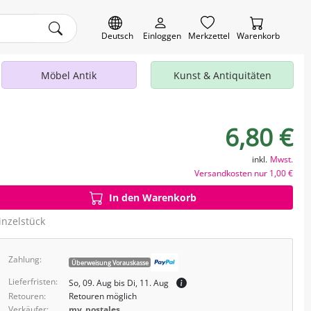
Deutsch
Einloggen
Merkzettel
Warenkorb
Möbel Antik
Kunst & Antiquitäten
6,80 €
inkl.
Mwst.
Versandkosten nur 1,00 €
In den Warenkorb
inzelstück
Zahlung:
Überweisung Vorauskasse
Lieferfristen:
So, 09. Aug bis Di, 11. Aug
Retouren:
Retouren möglich
Verkäufer:
my_postales