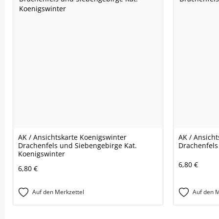
AK / Ansichtskarte Koenigswinter
AK / Ansich
Drachenfels und Siebengebirge Kat.
Drachenfels
Koenigswinter
6,80 €
6,80 €
Auf den Merkzettel
Auf den M