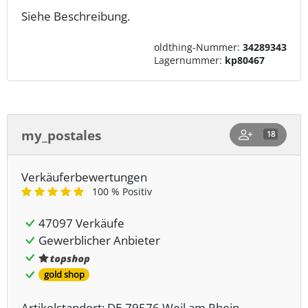
Siehe Beschreibung.
oldthing-Nummer:
34289343
Lagernummer:
kp80467
my_postales
18
Verkäuferbewertungen
100 % Positiv
47097 Verkäufe
Gewerblicher Anbieter
gold shop
Artikelstandort: DE-79576 Weil am Rhein