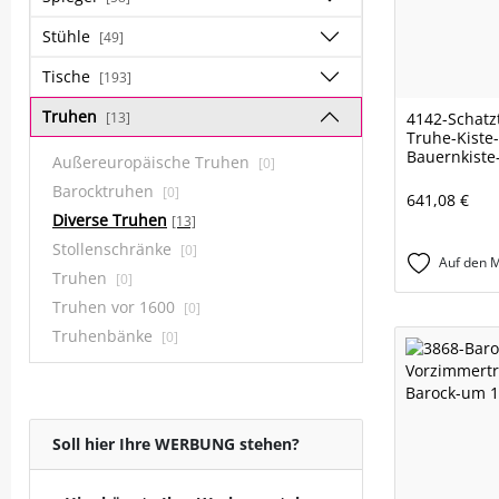
Stühle
[49]
Tische
[193]
Truhen
[13]
4142-Schatz
Truhe-Kiste
Bauernkiste
Außereuropäische Truhen
[0]
Barocktruhen
[0]
641,08 €
Diverse Truhen
[13]
Stollenschränke
[0]
Auf den M
Truhen
[0]
Truhen vor 1600
[0]
Truhenbänke
[0]
Soll hier Ihre WERBUNG stehen?