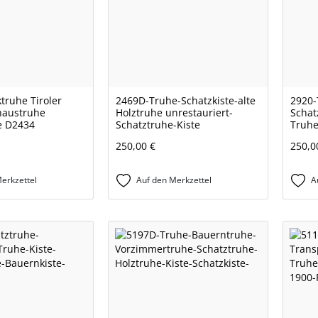
truhe Tiroler
2469D-Truhe-Schatzkiste-alte
2920-
haustruhe
Holztruhe unrestauriert-
Schat
e D2434
Schatztruhe-Kiste
Truhe
250,00 €
250,0
erkzettel
Auf den Merkzettel
A