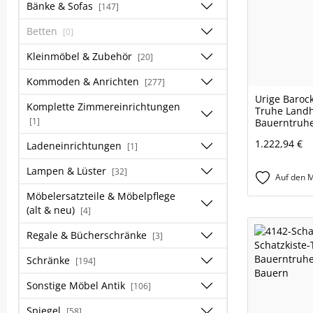
Bänke & Sofas
[147]
Betten
[0]
Kleinmöbel & Zubehör
[20]
Kommoden & Anrichten
[277]
Urige Barock
Komplette Zimmereinrichtungen
Truhe Land
[1]
Bauerntruh
1.222,94 €
Ladeneinrichtungen
[1]
Lampen & Lüster
[32]
Auf den M
Möbelersatzteile & Möbelpflege
(alt & neu)
[4]
Regale & Bücherschränke
[3]
Schränke
[194]
Sonstige Möbel Antik
[106]
Spiegel
[58]