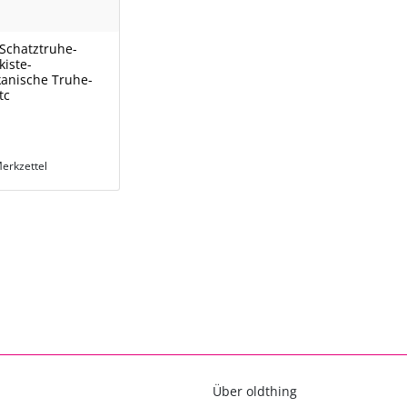
Schatztruhe-
kiste-
kanische Truhe-
tc
erkzettel
Über oldthing