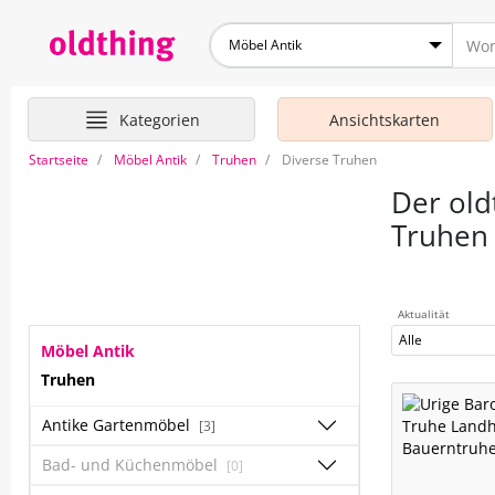
Möbel Antik
Kategorien
Ansichtskarten
Startseite
Möbel Antik
Truhen
Diverse Truhen
Der old
Truhen
Aktualität
Alle
Möbel Antik
Truhen
Antike Gartenmöbel
[3]
Bad- und Küchenmöbel
[0]