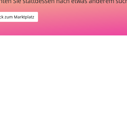
ten Sie stattdessen nach etwas anderem suc
ck zum Marktplatz