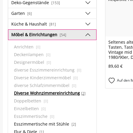
Deko-Gegenstände
[153]
Garten
[6]
Küche & Haushalt
[81]
Möbel & Einrichtungen
[54]
Seltenes alt
Anrichten
Tasten, Tast
[0]
Vintage mid
Deckenlampen
[0]
1980/90er, 
Designermöbel
[0]
89,60 €
diverse Esszimmereinrichtung
[0]
Diverse Kinderzimmermöbel
[0]
Auf den M
diverse Schlafzimmermöbel
[0]
Diverse Wohnzimmereinrichtung
[2]
Doppelbetten
[0]
Einzelbetten
[0]
Esszimmertische
[0]
Esszimmertische mit Stühle
[2]
Flur & Diele
[1]