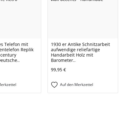
es Telefon mit
1930 er Antike Schnitzarbeit
entelefon Replik
aufwendige reliefartige
 century
Handarbeit Holz mit
Deutsche..
Barometer..
99,95 €
erkzettel
Auf den Merkzettel