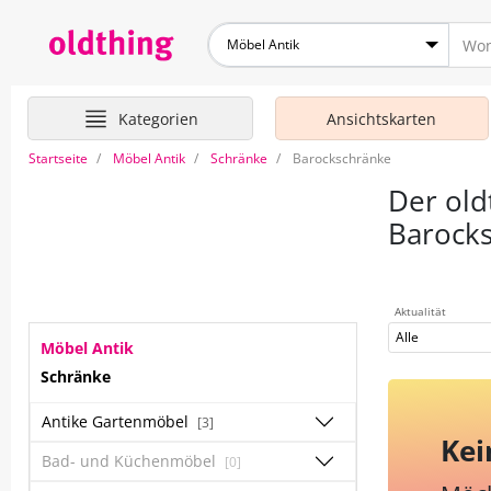
Möbel Antik
Kategorien
Ansichtskarten
Startseite
Möbel Antik
Schränke
Barockschränke
Der old
Barock
Aktualität
Alle
Möbel Antik
Schränke
Antike Gartenmöbel
[3]
Kei
Bad- und Küchenmöbel
[0]