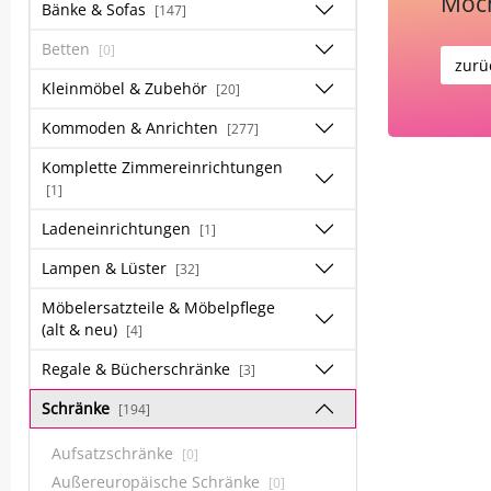
Möch
Bänke & Sofas
[147]
Betten
[0]
zurü
Kleinmöbel & Zubehör
[20]
Kommoden & Anrichten
[277]
Komplette Zimmereinrichtungen
[1]
Ladeneinrichtungen
[1]
Lampen & Lüster
[32]
Möbelersatzteile & Möbelpflege
(alt & neu)
[4]
Regale & Bücherschränke
[3]
Schränke
[194]
Aufsatzschränke
[0]
Außereuropäische Schränke
[0]