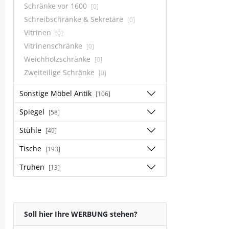
Schränke vor 1600
[0]
Schreibschränke & Sekretäre
[0]
Vitrinen
[0]
Vitrinenschränke
[0]
Weichholzschränke
[0]
Zweiteilige Schränke
[0]
Sonstige Möbel Antik
[106]
Spiegel
[58]
Stühle
[49]
Tische
[193]
Truhen
[13]
Soll hier Ihre WERBUNG stehen?