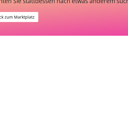
ten Sie stattdessen nach etwas anderem suc
ck zum Marktplatz