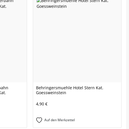
bahn
Behringersmuehle Hotel Stern Kat.
Kat.
Goessweinstein
4,90 €
Auf den Merkzettel