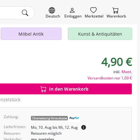
Deutsch
Einloggen
Merkzettel
Warenkorb
Möbel Antik
Kunst & Antiquitäten
4,90 €
inkl.
Mwst.
Versandkosten nur 1,00 €
In den Warenkorb
inzelstück
Zahlung:
Überweisung Vorauskasse
Lieferfristen:
Mo, 10. Aug bis Mi, 12. Aug
Retouren:
Retouren möglich
Verkäufer:
my_postales