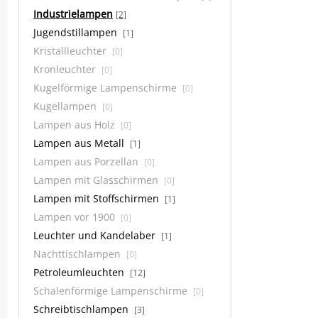
Industrielampen
[2]
Jugendstillampen
[1]
Kristallleuchter
[0]
Kronleuchter
[0]
Kugelförmige Lampenschirme
[0]
Kugellampen
[0]
Lampen aus Holz
[0]
Lampen aus Metall
[1]
Lampen aus Porzellan
[0]
Lampen mit Glasschirmen
[0]
Lampen mit Stoffschirmen
[1]
Lampen vor 1900
[0]
Leuchter und Kandelaber
[1]
Nachttischlampen
[0]
Petroleumleuchten
[12]
Schalenförmige Lampenschirme
[0]
Schreibtischlampen
[3]