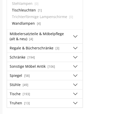
Stehlampen
[0]
Tischleuchten
[1]
Trichterförmige Lampenschirme
[0]
Wandlampen
[4]
Möbelersatzteile & Möbelpflege
(alt & neu)
[4]
Regale & Bücherschränke
[3]
Schränke
[194]
Sonstige Möbel Antik
[106]
Spiegel
[58]
Stühle
[49]
Tische
[193]
Truhen
[13]