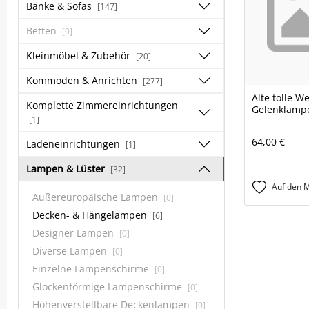
Bänke & Sofas
[147]
Betten
[0]
Kleinmöbel & Zubehör
[20]
Kommoden & Anrichten
[277]
Alte tolle W
Komplette Zimmereinrichtungen
Gelenklampe
[1]
64,00 €
Ladeneinrichtungen
[1]
Lampen & Lüster
[32]
Auf den M
Außereuropäische Lampen
[0]
Decken- & Hängelampen
[6]
Designer Lampen
[0]
Diverse Lampen
[0]
Einzelne Lampenschirme
[0]
Glockenförmige Lampenschirme
[0]
Höhenverstellbare Deckenlampen
[0]