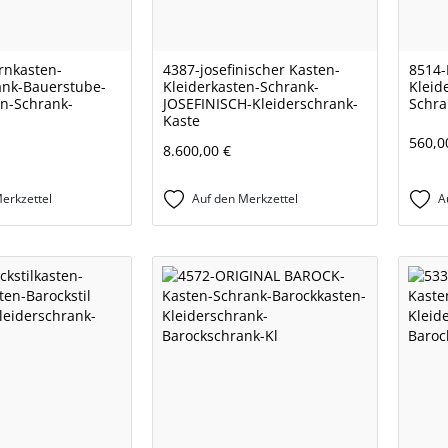
rnkasten-
4387-josefinischer Kasten-
8514-
ank-Bauerstube-
Kleiderkasten-Schrank-
Kleid
en-Schrank-
JOSEFINISCH-Kleiderschrank-
Schra
Kaste
560,0
8.600,00 €
erkzettel
Auf den Merkzettel
A