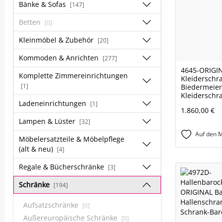
Bänke & Sofas
[147]
Betten
[0]
Kleinmöbel & Zubehör
[20]
Kommoden & Anrichten
[277]
4645-ORIGI
Komplette Zimmereinrichtungen
Kleiderschr
[1]
Biedermeier
Kleiderschr
Ladeneinrichtungen
[1]
1.860,00 €
Lampen & Lüster
[32]
Auf den M
Möbelersatzteile & Möbelpflege
(alt & neu)
[4]
Regale & Bücherschränke
[3]
Schränke
[194]
Aufsatzschränke
[0]
Außereuropäische Schränke
[0]