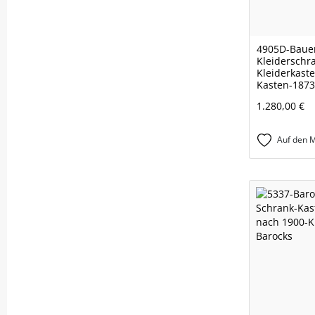
4905D-Baue
Kleiderschr
Kleiderkast
Kasten-1873
1.280,00 €
Auf den M