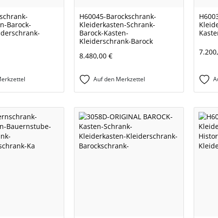
schrank-
H60045-Barockschrank-
H6003
en-Barock-
Kleiderkasten-Schrank-
Kleid
iderschrank-
Barock-Kasten-
Kaste
Kleiderschrank-Barock
7.200
8.480,00 €
erkzettel
Auf den Merkzettel
A