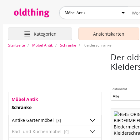
Möbel Antik
Kategorien
Ansichtskarten
Startseite
Möbel Antik
Schränke
Kleiderschränke
Der old
Kleider
Aktualität
Alle
Möbel Antik
Schränke
Antike Gartenmöbel
[3]
Bad- und Küchenmöbel
[0]