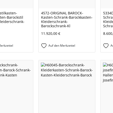
tilkasten-
4572-ORIGINAL BAROCK-
5334D
ten-Barockstil
Kasten-Schrank-Barockkasten-
Schra
leiderschrank-
Kleiderschrank-
Kleid
Barockschrank-Kl
Schra
11.920,00 €
8.600
erkzettel
Auf den Merkzettel
A