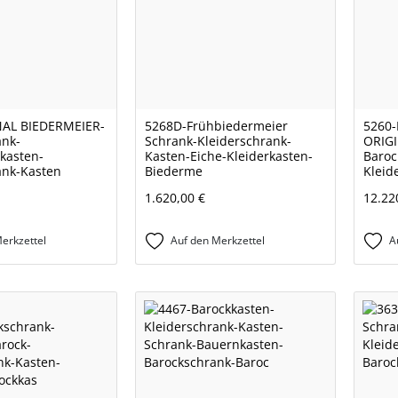
NAL BIEDERMEIER-
5268D-Frühbiedermeier
5260-
ank-
Schrank-Kleiderschrank-
ORIG
kasten-
Kasten-Eiche-Kleiderkasten-
Baroc
ank-Kasten
Biederme
Kleid
1.620,00 €
12.22
erkzettel
Auf den Merkzettel
A