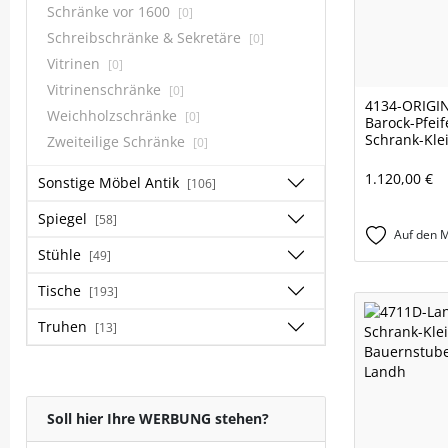
Schränke vor 1600
[0]
Schreibschränke & Sekretäre
[0]
Vitrinen
[0]
Vitrinenschränke
[0]
4134-ORIGIN
Weichholzschränke
[0]
Barock-Pfeif
Schrank-Kle
Zweiteilige Schränke
[0]
1.120,00 €
Sonstige Möbel Antik
[106]
Spiegel
[58]
Auf den M
Stühle
[49]
Tische
[193]
Truhen
[13]
Soll hier Ihre WERBUNG stehen?