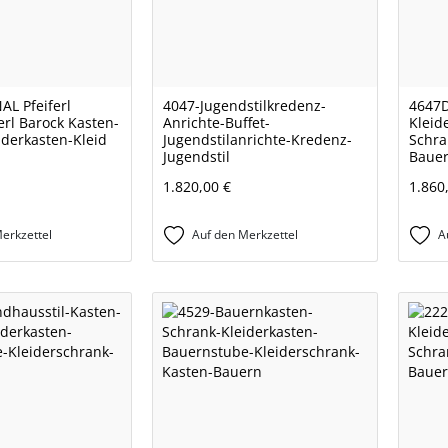
AL Pfeiferl
4047-Jugendstilkredenz-
4647D
erl Barock Kasten-
Anrichte-Buffet-
Kleid
iderkasten-Kleid
Jugendstilanrichte-Kredenz-
Schra
Jugendstil
Bauer
1.820,00 €
1.860
erkzettel
Auf den Merkzettel
A