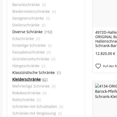
Barockschränke
[0]
Biedermeierschränke
[0]
Designerschränke
[0]
Dielenschränke
[0]
Diverse Schränke
[152]
4972D-Halle
ORIGINAL Ba
Eckschränke
[0]
Hallenschra
Einteilige Schränke
Schrank-Bar
[0]
Fassadenschränke
[0]
12.820,00 €
Gründerzeitschränke
[0]
Hängeschränke
[0]
Auf den M
Klassizistische Schränke
[1]
Kleiderschränke
[41]
Mehrteilige Schränke
[0]
Rokokoschränke
[0]
Rollschränke
[0]
Schränke mit Schubladen
[0]
Schränke mit Verglasung
[0]