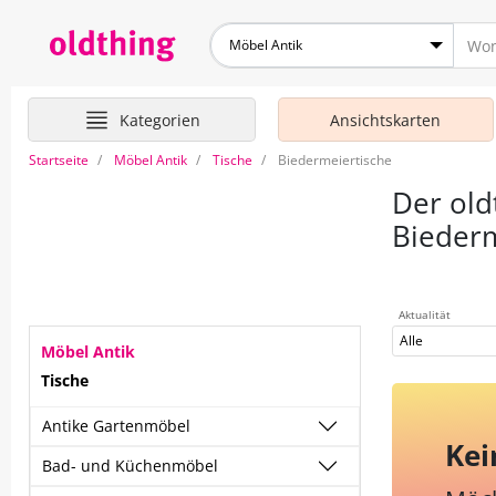
Möbel Antik
Kategorien
Ansichtskarten
Startseite
Möbel Antik
Tische
Biedermeiertische
Der old
Biederm
Aktualität
Alle
Möbel Antik
Tische
Antike Gartenmöbel
Kei
Bad- und Küchenmöbel