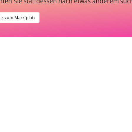
ten Sie stattdessen nach etwas anderem suc
ck zum Marktplatz