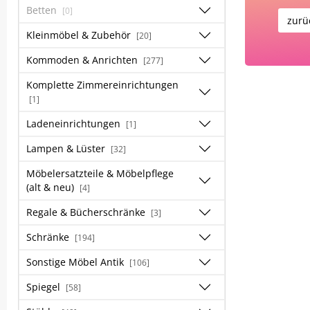
Betten
[0]
zurü
Kleinmöbel & Zubehör
[20]
Kommoden & Anrichten
[277]
Komplette Zimmereinrichtungen
[1]
Ladeneinrichtungen
[1]
Lampen & Lüster
[32]
Möbelersatzteile & Möbelpflege
(alt & neu)
[4]
Regale & Bücherschränke
[3]
Schränke
[194]
Sonstige Möbel Antik
[106]
Spiegel
[58]