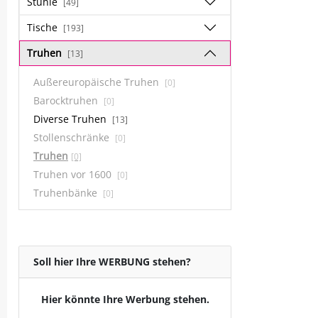
Stühle
[49]
Tische
[193]
Truhen
[13]
Außereuropäische Truhen
[0]
Barocktruhen
[0]
Diverse Truhen
[13]
Stollenschränke
[0]
Truhen
[0]
Truhen vor 1600
[0]
Truhenbänke
[0]
Soll hier Ihre WERBUNG stehen?
Hier könnte Ihre Werbung stehen.