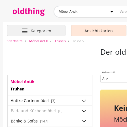
Möbel Antik
Kategorien
Ansichtskarten
Startseite
Möbel Antik
Truhen
Truhen
Der old
Aktualität
Alle
Möbel Antik
Truhen
Antike Gartenmöbel
[3]
Kei
Bad- und Küchenmöbel
[0]
Möch
Bänke & Sofas
[147]