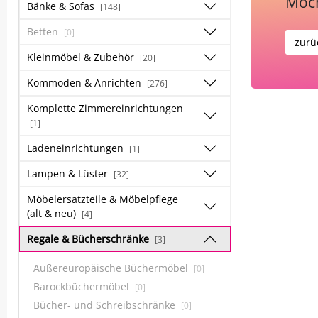
Möch
Bänke & Sofas
[148]
Betten
[0]
zurü
Kleinmöbel & Zubehör
[20]
Kommoden & Anrichten
[276]
Komplette Zimmereinrichtungen
[1]
Ladeneinrichtungen
[1]
Lampen & Lüster
[32]
Möbelersatzteile & Möbelpflege
(alt & neu)
[4]
Regale & Bücherschränke
[3]
Außereuropäische Büchermöbel
[0]
Barockbüchermöbel
[0]
Bücher- und Schreibschränke
[0]