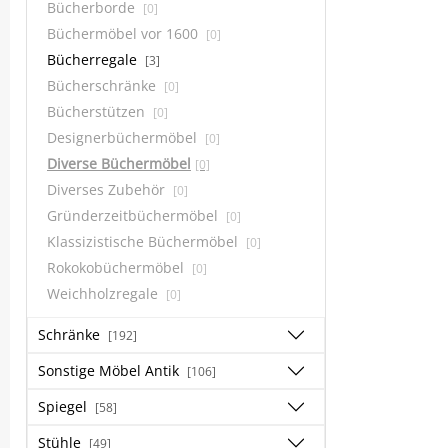
Bücherborde
[0]
Büchermöbel vor 1600
[0]
Bücherregale
[3]
Bücherschränke
[0]
Bücherstützen
[0]
Designerbüchermöbel
[0]
Diverse Büchermöbel
[0]
Diverses Zubehör
[0]
Gründerzeitbüchermöbel
[0]
Klassizistische Büchermöbel
[0]
Rokokobüchermöbel
[0]
Weichholzregale
[0]
Schränke
[192]
Sonstige Möbel Antik
[106]
Spiegel
[58]
Stühle
[49]