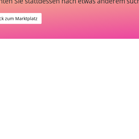
ten Sie stattdessen nach etwas anderem suc
ck zum Marktplatz